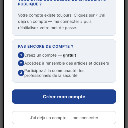
PUBLIQUE ?
Votre compte existe toujours. Cliquez sur « J’ai
déjà un compte — me connecter » puis
réinitialisez votre mot de passe.
PAS ENCORE DE COMPTE ?
Créez un compte —
gratuit
1
À LA UNE
Accédez à l’ensemble des articles et dossiers
2
Participez à la communauté des
Confidences entre deux rondes
3
professionnels de la sécurité
par
SEGUIN franck
6 février 2026
Créer mon compte
J’ai déjà un compte — me connecter