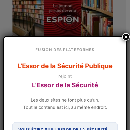
×
FUSION DES PLATEFORMES
À LA UNE
L’Essor de la Sécurité Publique
Le jour où je suis devenu espion
rejoint
L’Essor de la Sécurité
par
SEGUIN franck
12 février 2026
Les deux sites ne font plus qu’un.
Tout le contenu est ici, au même endroit.
VOUS ÉTIEZ SUR L’ESSOR DE LA SÉCURITÉ