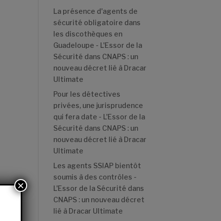
La présence d'agents de
sécurité obligatoire dans
les discothèques en
Guadeloupe - L'Essor de la
Sécurité
dans
CNAPS : un
nouveau décret lié à Dracar
Ultimate
Pour les détectives
privées, une jurisprudence
qui fera date - L'Essor de la
Sécurité
dans
CNAPS : un
nouveau décret lié à Dracar
Ultimate
Les agents SSIAP bientôt
soumis à des contrôles -
×
L'Essor de la Sécurité
dans
CNAPS : un nouveau décret
lié à Dracar Ultimate