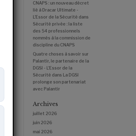
CNAPS : un nouveau décret
lié à Dracar Ultimate -
L'Essor de la Sécurité
dans
Sécurité privée : la liste
des 54 professionnels
nommés à la commission de
discipline du CNAPS
Quatre choses à savoir sur
Palantir, le partenaire de la
DGSI - L'Essor de la
Sécurité
dans
La DGSI
prolonge son partenariat
avec Palantir
Archives
juillet 2026
juin 2026
mai 2026