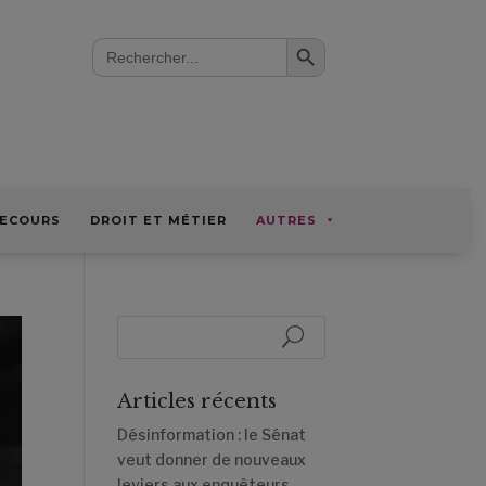
Search Button
Search
for:
ECOURS
DROIT ET MÉTIER
AUTRES
Articles récents
Désinformation : le Sénat
veut donner de nouveaux
leviers aux enquêteurs