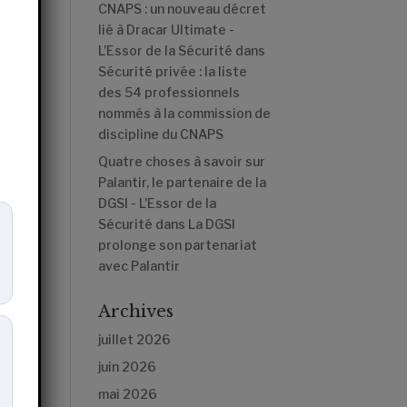
CNAPS : un nouveau décret
lié à Dracar Ultimate -
L'Essor de la Sécurité
dans
Sécurité privée : la liste
des 54 professionnels
nommés à la commission de
discipline du CNAPS
Quatre choses à savoir sur
Palantir, le partenaire de la
DGSI - L'Essor de la
Sécurité
dans
La DGSI
prolonge son partenariat
avec Palantir
Archives
et
juillet 2026
juin 2026
mai 2026