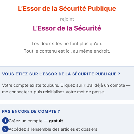
L’Essor de la Sécurité Publique
rejoint
L’Essor de la Sécurité
Les deux sites ne font plus qu’un.
Tout le contenu est ici, au même endroit.
européen pour lutter contre la
VOUS ÉTIEZ SUR L’ESSOR DE LA SÉCURITÉ PUBLIQUE ?
ngérences étrangères
Votre compte existe toujours. Cliquez sur « J’ai déjà un compte —
ivée
me connecter » puis réinitialisez votre mot de passe.
érieusement de l’ombre aux démocraties, l’Union européenne veut
démocratie » pour mieux contrer la manipulation de l’information 
PAS ENCORE DE COMPTE ?
Créez un compte —
gratuit
1
Accédez à l’ensemble des articles et dossiers
2