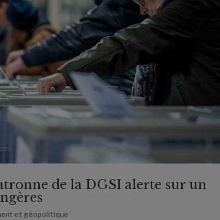
atronne de la DGSI alerte sur un
angères
ent et géopolitique