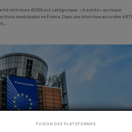
ité intérieure (DGSI) est catégorique : « il existe » un risque
ections municipales en France. Dans une interview accordée à RT
,...
FUSION DES PLATEFORMES