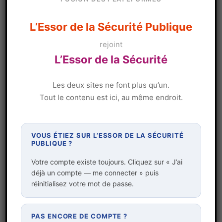
L’Essor de la Sécurité Publique
rejoint
L’Essor de la Sécurité
Le facteur humain : faille majeure de la
sécurité des systèmes informatiques et
de la sécurité publique ?
Les deux sites ne font plus qu’un.
par
|
Mai 19, 2025
|
Renseignement
DAVID CATELAIN
Tout le contenu est ici, au même endroit.
et géopolitique
Lorsqu’on évoque la sécurité des systèmes
VOUS ÉTIEZ SUR L’ESSOR DE LA SÉCURITÉ
d’information et de communication, on imagine
PUBLIQUE ?
souvent un système robuste – une muraille – qui
vise à résister aux assauts extérieurs. Que nenni,
Votre compte existe toujours. Cliquez sur « J’ai
déjà un compte — me connecter » puis
comme dans les châteaux forts, le plus grand
réinitialisez votre mot de passe.
risque provient de l’intérieur : la...
PAS ENCORE DE COMPTE ?