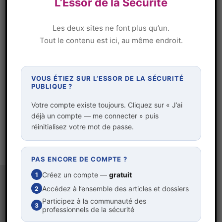
L’Essor de la Sécurité
technologie « intelligence artificielle »
comporte ses zones d’ombre, ses limites,
Les deux sites ne font plus qu’un.
Tout le contenu est ici, au même endroit.
ses acteurs mal-intentionnés, éléments
qu’il faut absolument prendre en compte
pour maintenir la sécurité des
VOUS ÉTIEZ SUR L’ESSOR DE LA SÉCURITÉ
PUBLIQUE ?
organisations en général et des
entreprises en particulier.
Votre compte existe toujours. Cliquez sur « J’ai
déjà un compte — me connecter » puis
réinitialisez votre mot de passe.
REGISTRE :
DGSI
,
FAILLE DE SÉCURITÉ
,
FAILLE HUMAINE
,
IA
PAS ENCORE DE COMPTE ?
Créez un compte —
gratuit
1
Accédez à l’ensemble des articles et dossiers
2
Participez à la communauté des
3
Auteur / autrice
professionnels de la sécurité