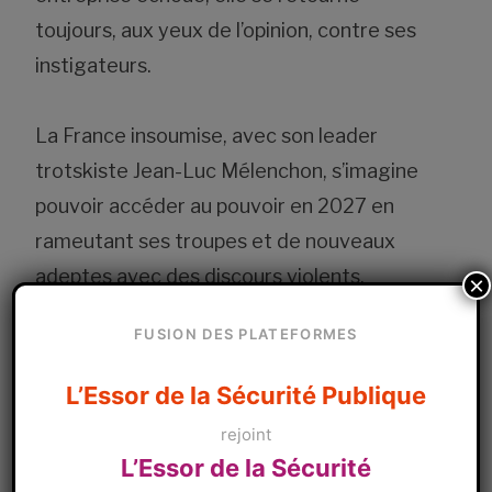
toujours, aux yeux de l’opinion, contre ses
instigateurs.
La France insoumise, avec son leader
trotskiste Jean-Luc Mélenchon, s’imagine
pouvoir accéder au pouvoir en 2027 en
rameutant ses troupes et de nouveaux
adeptes avec des discours violents,
×
générateurs de dérapages physiques. Il se
FUSION DES PLATEFORMES
trompe. Un révolutionnaire doit choisir : les
urnes ou les armes, pas les deux !
Là est la
L’Essor de la Sécurité Publique
sésure avec ses alliés socialistes de
rejoint
circonstances, les écologistes semblant
L’Essor de la Sécurité
perdus, entre leurs cinquante nuances de