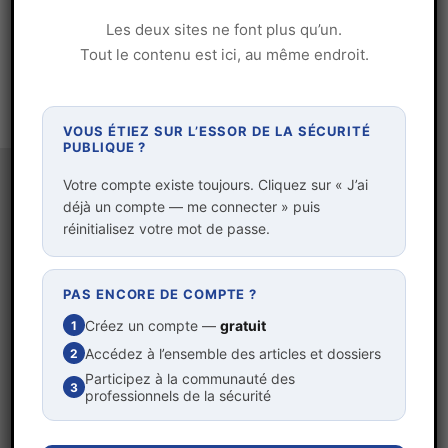
gris-vert.
Les deux sites ne font plus qu’un.
Tout le contenu est ici, au même endroit.
REGISTRE :
POINT DE VUE
VOUS ÉTIEZ SUR L’ESSOR DE LA SÉCURITÉ
PUBLIQUE ?
Votre compte existe toujours. Cliquez sur « J’ai
déjà un compte — me connecter » puis
réinitialisez votre mot de passe.
Auteur / autrice
PAS ENCORE DE COMPTE ?
Créez un compte —
gratuit
1
Accédez à l’ensemble des articles et dossiers
2
Participez à la communauté des
La rédaction
3
professionnels de la sécurité
Sécurité des entreprises & entreprises de